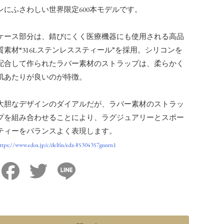
ンにふさわしい世界限定600本モデルです。
ケース部分は、錆びにくく医療機器にも使用される高品
質素材“316Lステンレススティール”を採用。シリコンを
配合して作られたラバー素材のストラップは、柔らかく
肌あたりが良いのが特徴。
大胆なデザインのダイアルだが、ラバー素材のストラッ
プを組み合わせることにより、ラグジュアリーとスポー
ティーをバランスよく表現します。
ttps://www.edox.jp/c/delfin/edx-85304357gnnrn1
Facebook
Twitter
Line