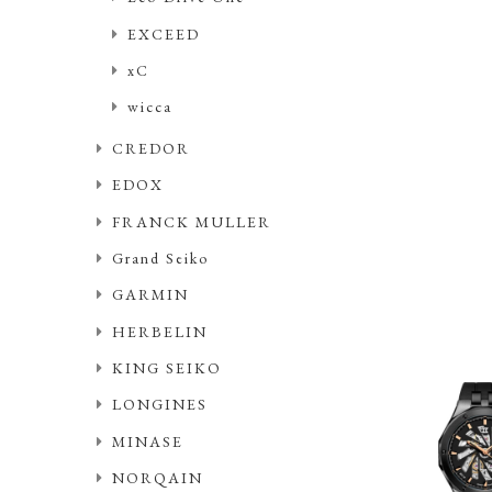
EXCEED
xC
wicca
CREDOR
EDOX
FRANCK MULLER
Grand Seiko
GARMIN
HERBELIN
KING SEIKO
LONGINES
MINASE
NORQAIN