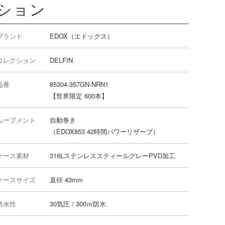
ション
ブランド
EDOX（エドックス）
コレクション
DELFIN
品番
85304-357GN-NRN1
【世界限定 600本】
ムーブメント
自動巻き
（EDOX853 42時間パワーリザーブ）
ケース素材
316LステンレススティールグレーPVD加工
ケースサイズ
直径 43mm
防水性
30気圧 / 300ｍ防水