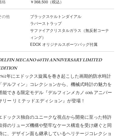
価格
￥368,500（税込）
その他
ブラックスケルトンダイアル
ラバーストラップ
サファイアクリスタルガラス（無反射コーテ
ィング）
EDOX オリジナルスポーツバッグ付属
DELFIN MECANO 60TH ANNIVERSARY LIMITED
EDITION
1961年にエドックス旋風を巻き起こした画期的防水時計
「デルフィン」コレクションから、機械式時計の魅力を
堪能できる限定モデル『デルフィンメカノ 60th アニバー
サリー リミテッドエディション』が登場！
エドックス独自のユニークな視点から開発に至った特許
取得のリューズ機構や堅牢なケース構造を受け継ぐと同
時に、デザイン面も継承しているヘリテージコレクショ