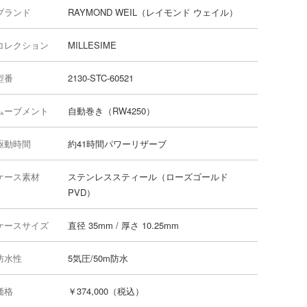
ブランド
RAYMOND WEIL（レイモンド ウェイル）
コレクション
MILLESIME
型番
2130-STC-60521
ムーブメント
自動巻き（RW4250）
駆動時間
約41時間パワーリザーブ
ケース素材
ステンレススティール（ローズゴールド
PVD）
ケースサイズ
直径 35mm / 厚さ 10.25mm
防水性
5気圧/50m防水
価格
￥374,000（税込）