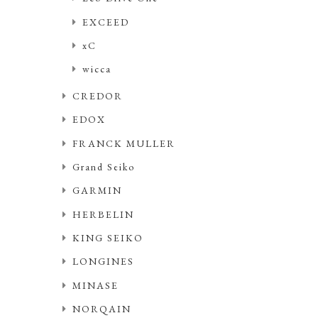
EXCEED
xC
wicca
CREDOR
EDOX
FRANCK MULLER
Grand Seiko
GARMIN
HERBELIN
KING SEIKO
LONGINES
MINASE
NORQAIN