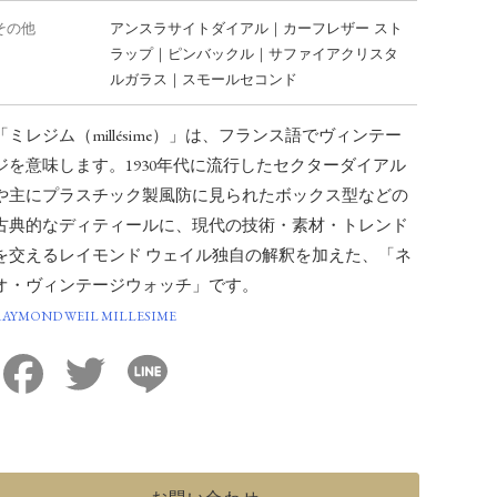
その他
アンスラサイトダイアル｜カーフレザー スト
ラップ｜ピンバックル｜サファイアクリスタ
ルガラス｜スモールセコンド
「ミレジム（millésime）」は、フランス語でヴィンテー
ジを意味します。1930年代に流行したセクターダイアル
や主にプラスチック製風防に見られたボックス型などの
古典的なディティールに、現代の技術・素材・トレンド
を交えるレイモンド ウェイル独自の解釈を加えた、「ネ
オ・ヴィンテージウォッチ」です。
RAYMOND WEIL MILLESIME
Facebook
Twitter
Line