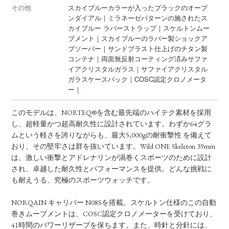
その他
スカイブルーカラーが入ったブラックのオープ
ンダイアル｜ミラネーゼパターンの施されたス
カイブルー ラバーストラップ｜スケルトンムー
ブメント｜スカイブルーのラバー製ショックア
ブソーバー｜サンドブラスト仕上げのチタン製
コンテナ｜両面無反射コーティング済みサファ
イアクリスタルガラス｜サファイアクリスタル
ガラスケースバック｜COSC認定クロノメータ
ー｜
このモデルは、NORTEQ®を含む最先端のハイテク素材を採用
し、超軽量かつ超高耐久性に設計されています。わずか64グラ
ムという軽さを誇りながらも、最大5,000gの耐衝撃性 を備えて
おり、その堅牢さは群を抜いています。Wild ONE Skeleton 39mm
は、激しい衝撃とアドレナリンが渦巻くスポーツのために設計
され、卓越した耐久性とパフォーマンスを提供。どんな挑戦に
も耐えうる、究極のスポーツウォッチです。
NORQAIN キャリバー N08Sを搭載。スケルトン仕様のこの自動
巻きムーブメントは、COSC認定クロノメーターを受けており、
41時間のパワーリザーブを保ちます。また、時針と分針には、