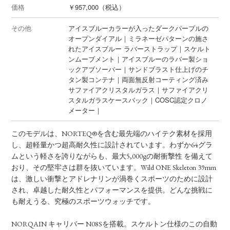
価格
￥957,000（税込）
その他
アイスブルーカラーが入ったダークパープルの
オープンダイアル｜ミラネーゼパターンの施さ
れたアイスブルー ラバーストラップ｜スケルト
ンムーブメント｜アイスブルーのラバー製ショ
ックアブソーバー｜サンドブラスト仕上げのチ
タン製コンテナ｜両面無反射コーティング済み
サファイアクリスタルガラス｜サファイアクリ
スタルガラスケースバック｜COSC認定クロノ
メーター｜
このモデルは、NORTEQ®を含む最先端のハイテク素材を採用
し、超軽量かつ超高耐久性に設計されています。わずか64グラ
ムという軽さを誇りながらも、最大5,000gの耐衝撃性 を備えて
おり、その堅牢さは群を抜いています。Wild ONE Skeleton 39mm
は、激しい衝撃とアドレナリンが渦巻くスポーツのために設計
され、卓越した耐久性とパフォーマンスを提供。どんな挑戦に
も耐えうる、究極のスポーツウォッチです。
NORQAIN キャリバー N08Sを搭載。スケルトン仕様のこの自動