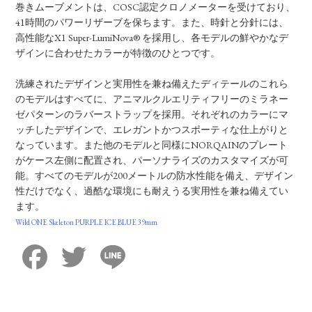
巻きムーブメントは、COSC認定クロノメーターを受けており、
41時間のパワーリザーブを保ちます。また、時針と分針には、
高性能なX1 Super-LumiNova® を採用し、各モデルの鮮やかなデ
ザインに合わせたカラーが特徴のひとつです。
洗練されたデザインと実用性を兼ね備えたディテールのこれら
のモデルはすべてに、アニマルクルエリティフリーのミラネー
ゼパターンのラバーストラップを採用。それぞれのカラーにマ
ッチしたデザインで、エレガントかつスポーティな仕上がりと
なっています。また他のモデルと同様にNORQAINのプレート
がケース左側に配置され、パーソナライズのカスタマイズが可
能。すべてのモデルが200メートルの防水性能を備え、デザイン
性だけでなく、過酷な環境にも耐えうる実用性を兼ね備えてい
ます。
Wild ONE Skeleton PURPLE ICE BLUE 39mm
Facebook
Twitter
Line