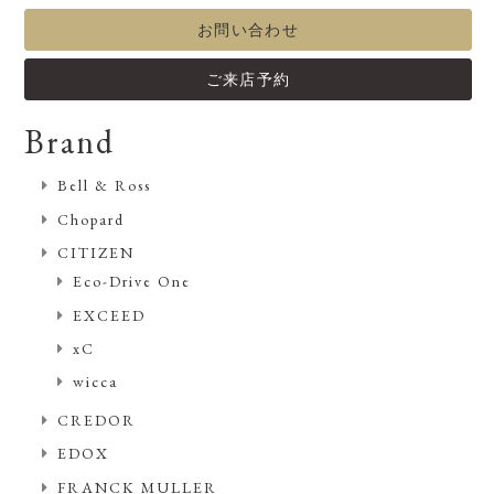
お問い合わせ
ご来店予約
Brand
Bell & Ross
Chopard
CITIZEN
Eco-Drive One
EXCEED
xC
wicca
CREDOR
EDOX
FRANCK MULLER