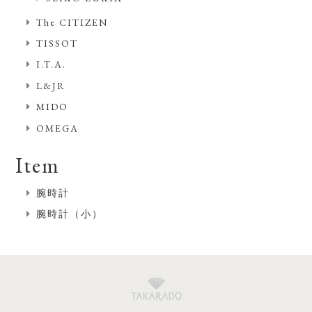
The CITIZEN
TISSOT
I.T.A.
L&JR
MIDO
OMEGA
Item
腕時計
腕時計（小）