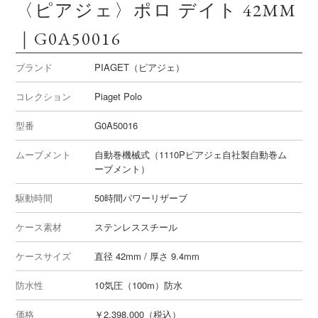
〈ピアジェ〉ポロ デイト 42MM
｜G0A50016
ブランド
PIAGET（ピアジェ）
コレクション
Piaget Polo
型番
G0A50016
ムーブメント
自動巻機械式（1110Pピアジェ自社製自動巻ム
ーブメント）
駆動時間
50時間パワーリザーブ
ケース素材
ステンレススチール
ケースサイズ
直径 42mm / 厚さ 9.4mm
防水性
10気圧（100m）防水
価格
￥2,398,000（税込）