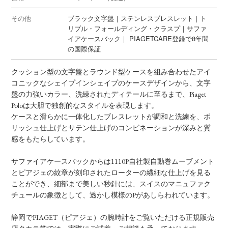
その他
ブラック文字盤｜ステンレスブレスレット｜ト
リプル・フォールディング・クラスプ｜サファ
イアケースバック｜ PIAGETCARE登録で8年間
の国際保証
クッション型の文字盤とラウンド型ケースを組み合わせたアイ
コニックなシェイプインシェイプのケースデザインから、文字
盤の力強いカラー、洗練されたディテールに至るまで、Piaget
Poloは大胆で独創的なスタイルを表現します。
ケースと滑らかに一体化したブレスレットが調和と洗練を、ポ
リッシュ仕上げとサテン仕上げのコンビネーションが深みと質
感をもたらしています。
サファイアケースバックからは1110P自社製自動巻ムーブメント
とピアジェの紋章が刻印されたローターの繊細な仕上げを見る
ことができ、細部まで美しい秒針には、スイスのマニュファク
チュールの象徴として、透かし模様のPがあしらわれています。
静岡でPIAGET（ピアジェ）の腕時計をご覧いただける正規販売