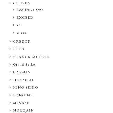
CITIZEN
Eco-Drive One
EXCEED
xC
wicca
CREDOR
EDOX
FRANCK MULLER
Grand Seiko
GARMIN
HERBELIN
KING SEIKO
LONGINES
MINASE
NORQAIN