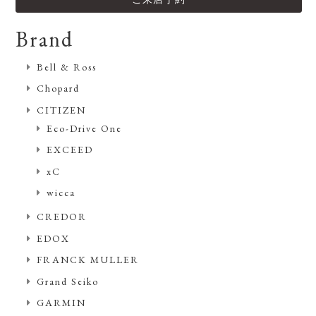
Brand
Bell & Ross
Chopard
CITIZEN
Eco-Drive One
EXCEED
xC
wicca
CREDOR
EDOX
FRANCK MULLER
Grand Seiko
GARMIN