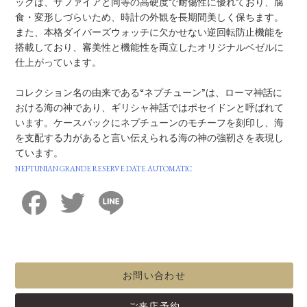
ックは、サファイアと同等の高硬度で耐傷性に優れており、腐
食・変形しづらいため、時計の外観を長期間美しく保ちます。
また、本格ダイバーズウォッチに欠かせない逆回転防止機能を
搭載しており、審美性と機能性を両立したオリジナルベゼルに
仕上がっています。
コレクション名の由来である“ネプチューン”は、ローマ神話に
おける海の神であり、ギリシャ神話ではポセイドンと呼ばれて
います。ケースバックにネプチューンのモチーフを刻印し、海
を支配する力があると言い伝えられる海の神の強靭さを表現し
ています。
NEPTUNIAN GRANDE RESERVE DATE AUTOMATIC
Facebook
Twitter
Line
お問い合わせ
ご来店予約