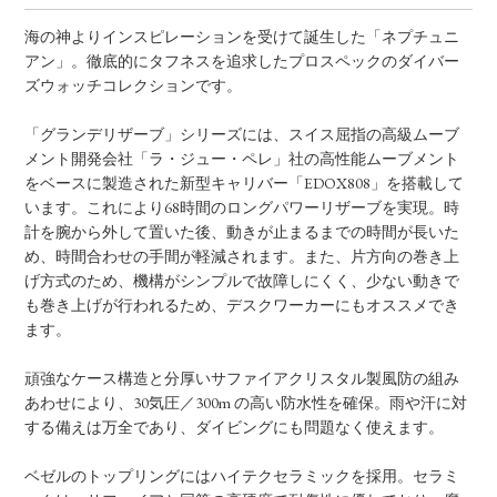
海の神よりインスピレーションを受けて誕生した「ネプチュニ
アン」。徹底的にタフネスを追求したプロスペックのダイバー
ズウォッチコレクションです。
「グランデリザーブ」シリーズには、スイス屈指の高級ムーブ
メント開発会社「ラ・ジュー・ペレ」社の高性能ムーブメント
をベースに製造された新型キャリバー「EDOX808」を搭載して
います。これにより68時間のロングパワーリザーブを実現。時
計を腕から外して置いた後、動きが止まるまでの時間が長いた
め、時間合わせの手間が軽減されます。また、片方向の巻き上
げ方式のため、機構がシンプルで故障しにくく、少ない動きで
も巻き上げが行われるため、デスクワーカーにもオススメでき
ます。
頑強なケース構造と分厚いサファイアクリスタル製風防の組み
あわせにより、30気圧／300m の高い防水性を確保。雨や汗に対
する備えは万全であり、ダイビングにも問題なく使えます。
ベゼルのトップリングにはハイテクセラミックを採用。セラミ