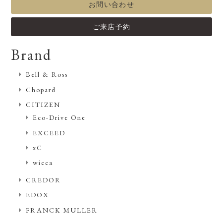
お問い合わせ
ご来店予約
Brand
Bell & Ross
Chopard
CITIZEN
Eco-Drive One
EXCEED
xC
wicca
CREDOR
EDOX
FRANCK MULLER