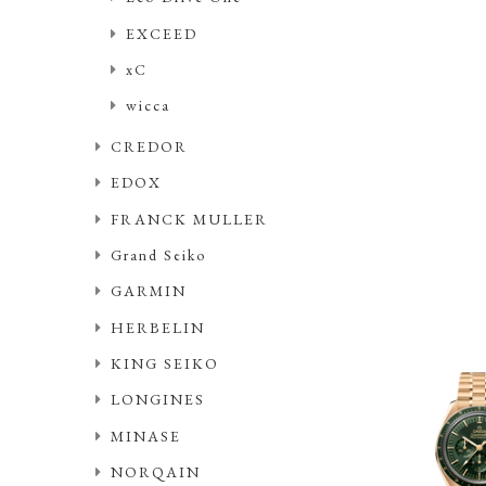
EXCEED
xC
wicca
CREDOR
EDOX
FRANCK MULLER
Grand Seiko
GARMIN
HERBELIN
KING SEIKO
LONGINES
MINASE
NORQAIN