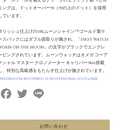
リングは、ドットオーバー90（90の上のドット）を採用
しています。
ポリッシュ仕上げの18Kムーンシャイン™ゴールド製ケ
ースバックにはダブル面取りが施され、「FIRST WATCH
WORN ON THE MOON」の文字がブラックでエングレ
ービングされています。ムーンウォッチはオメガ コーア
クシャル マスター クロノメーター キャリバー3861搭載
し、特別な高級感をもたらす仕上げが施されています。
SPEEDMASTER MOONWATCH PROFESSIONAL GOLD 42MM
Facebook
Twitter
Line
お問い合わせ