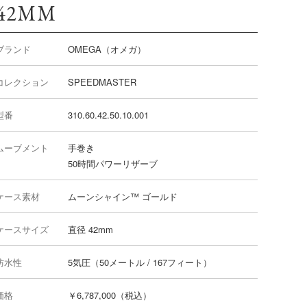
42MM
ブランド
OMEGA（オメガ）
コレクション
SPEEDMASTER
型番
310.60.42.50.10.00 1
ムーブメント
手巻き
50時間パワーリザーブ
ケース素材
ムーンシャイン™ ゴール ド
ケースサイズ
直径 42mm
防水性
5気圧（50メートル / 167フィート）
価格
￥6,787,000（税込）