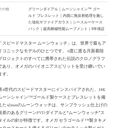
その他
グリーンダイアル｜ムーンシャイン™ ゴー
ル ド ブレスレット｜内面に無反射処理を施し
た強化サファイアガラス｜シースルーケース
バック｜超高耐磁性能ムーブメント｜5年保証
「スピードマスター ムーンウォッチ」は、世界で最もア
イコニックなモデルのひとつです。 6度に渡る月面着陸
プロジェクトのすべてに携帯された伝説のクロノグラフ
であり、オメガのパイオニアスピリットを受け継いでい
ます。
第4世代のスピードマスターにインスパイアされた、18K
ムーンシャイン™ゴールド製ケースとブレスレットを備
えた42mmのムーンウォッチは、サンブラッシュ仕上げの
段差のあるグリーンPVDダイアルと“ムーンウォッチ”ス
タイルの針が特徴です。オメガ セラゴールド™製タキメ
ータースケールを備えるグリーンのセラミック製ベゼル