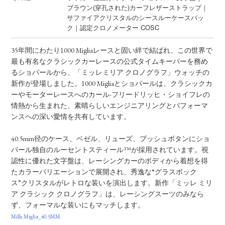
ブラウン(穿孔された)カーフレザーストラップ｜
サファイアクリスタルのシースルーケースバッ
ク｜認定クロノメーター COSC
35年間にわたり1000 Migliaレースと固い絆で結ばれ、この世界で
最も有名なクラシックカーレースの公式タイムキーパーを務め
るショパールから、「ミッレミリア クロノグラフ」ウォッチの
新作が登場しました。1000 Migliaとショパールは、クラシックカ
ーやモーターレースへのカール-フリードリッヒ・ショイフレの
情熱から生まれた、素晴らしいエンジニアリングとパフォーマ
ンスへの深い愛情を共有しています。
40.5mm径のケース、ベゼル、リューズ、プッシュボタンにショ
パール独自のルーセントスティール™が採用されています。視
認性に優れた文字盤は、レーシングカーのボディから着想を得
たカラーバリエーションで展開され、秀逸な“グラスボック
ス”クリスタルがレトロな装いを演出します。新作「ミッレ ミリ
ア クラシック クロノグラフ」は、レーシングスーツのみなら
ず、フォーマルな装いにもマッチします。
Mille Miglia_40.5MM