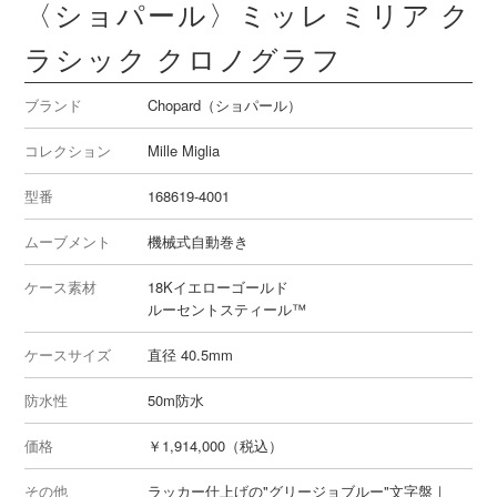
〈ショパール〉ミッレ ミリア ク
ラシック クロノグラフ
ブランド
Chopard（ショパール）
コレクション
Mille Miglia
型番
168619-4001
ムーブメント
機械式自動巻き
ケース素材
18Kイエローゴールド
ルーセントスティール™
ケースサイズ
直径 40.5mm
防水性
50m防水
価格
￥1,914,000（税込）
その他
ラッカー仕上げの"グリージョブルー"文字盤｜