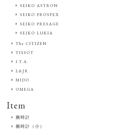
SEIKO ASTRON
SEIKO PROSPEX
SEIKO PRESAGE
SEIKO LUKIA
The CITIZEN
TISSOT
I.T.A.
L&JR
MIDO
OMEGA
Item
腕時計
腕時計（小）