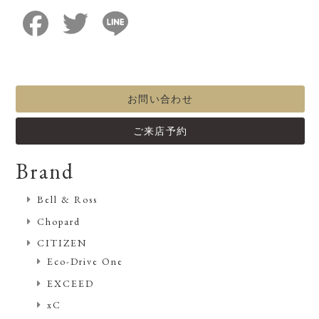
Facebook
Twitter
Line
お問い合わせ
ご来店予約
Brand
Bell & Ross
Chopard
CITIZEN
Eco-Drive One
EXCEED
xC