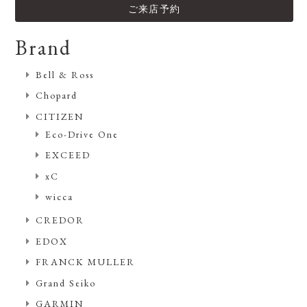
ご来店予約
Brand
Bell & Ross
Chopard
CITIZEN
Eco-Drive One
EXCEED
xC
wicca
CREDOR
EDOX
FRANCK MULLER
Grand Seiko
GARMIN