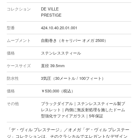
コレクション
DE VILLE
PRESTIG E
型番
424.10.40.20.01.001
ムーブメント
自動巻き（キャリバー オメガ 2500）
価格
ステンレススティー ル
ケースサイズ
直径 39.5mm
防水性
3気圧（30メートル / 100フィート）
価格
￥530,000（税込）
その他
ブラッ クダイアル｜ステンレススティー ル製ブ
レスレット｜内側に無反射処理を施したドーム
型強化サファイアガラ ス｜5年保証
「デ・ヴィル プレステージ」／オメガ「デ・ヴィル プレステー
ジ」コレクションは、そのクラシカルでエレガントなデザイン