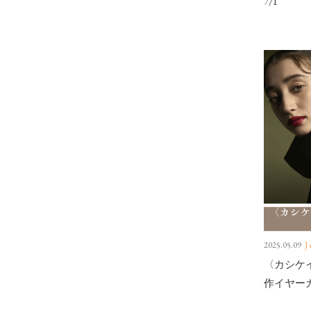
7/1
2025.05.09
J
〈カシケ
作イヤーカフ