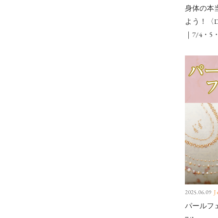
身体の本
よう！〈D
｜7/4・5
2025.06.09
J
パールフェ