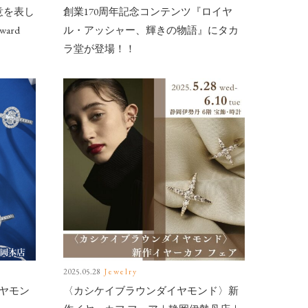
敬意を表し
創業170周年記念コンテンツ『ロイヤ
dward
ル・アッシャー、輝きの物語』にタカ
ラ堂が登場！！
2025.05.28
Jewelry
ヤモン
〈カシケイブラウンダイヤモンド〉新