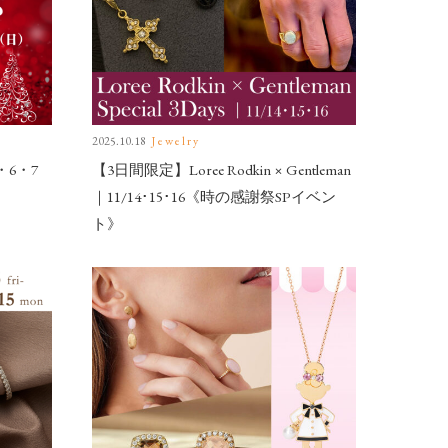
2025.10.18
Jewelry
・6・7
【3日間限定】Loree Rodkin × Gentleman
｜11/14･15･16《時の感謝祭SPイベン
ト》