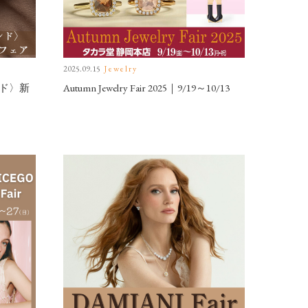
2025.09.15
Jewelry
ド〉新
Autumn Jewelry Fair 2025｜9/19～10/13