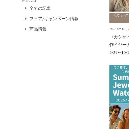
全ての記事
フェア/キャンペーン情報
商品情報
2025.09.16
J
〈カシケ
作イヤー
9/24～10/