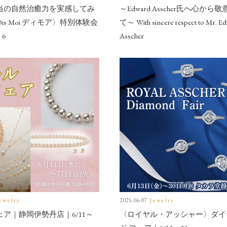
当の自然治癒力を実感してみ
～Edward Asscher氏へ心から
is Moi ディモア〉特別体験会
て～ With sincere respect to Mr. E
・6
Asscher
ewelry
2025.06.07
Jewelry
ア｜静岡伊勢丹店｜6/11～
〈ロイヤル・アッシャー〉ダイ