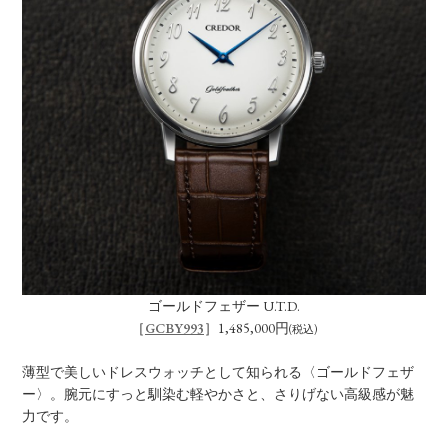
ゴールドフェザー U.T.D.
［
GCBY993
］1,485,000円
(税込)
薄型で美しいドレスウォッチとして知られる〈ゴールドフェザ
ー〉。腕元にすっと馴染む軽やかさと、さりげない高級感が魅
力です。