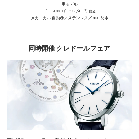
用モデル
［
HBC001J
］247,500円
(税込)
メカニカル 自動巻／ステンレス／300m防水
同時開催 クレドールフェア