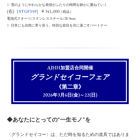
▷ 雪のようにやわらかな表情がふたりの時間を静かに重ねていく
(右)［
STGF359
］￥341,000
（税込）
電池式クオーツ/ステンレススチール/28.9mm
▷ 日常にも自然に寄り添う。特別な節目を共に過ごすパートナー
AJHH加盟店合同開催
グランドセイコーフェア
《第二章》
2026年3月6日(金)～22(日)
◆あなたにとっての“一生モノ”を
〈グランドセイコー〉は、ただ時を知るための道具ではありま