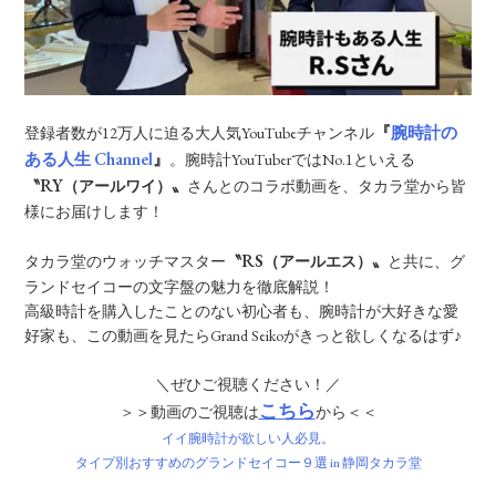
『
腕時計の
登録者数が12万人に迫る大人気YouTubeチャンネル
ある人生 Channel
』
。腕時計YouTuberではNo.1といえる
RY
〝
（アールワイ）〟
さんとのコラボ動画を、タカラ堂から皆
様にお届けします！
RS
タカラ堂のウォッチマスター
〝
（アールエス）〟
と共に、グ
ランドセイコーの文字盤の魅力を徹底解説！
高級時計を購入したことのない初心者も、腕時計が大好きな愛
好家も、この動画を見たらGrand Seikoがきっと欲しくなるはず♪
＼ぜひご視聴ください！／
こちら
＞＞動画のご視聴は
から＜＜
イイ腕時計が欲しい人必見。
タイプ別おすすめのグランドセイコー９選 in 静岡タカラ堂