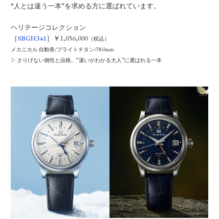
“人とは違う一本”を求める方に選ばれています。
ヘリテージコレクション
［
SBGH341
］￥1,056,000
（税込）
メカニカル 自動巻/ブライトチタン/38.0mm
▷ さりげない個性と品格。“違いがわかる大人”に選ばれる一本