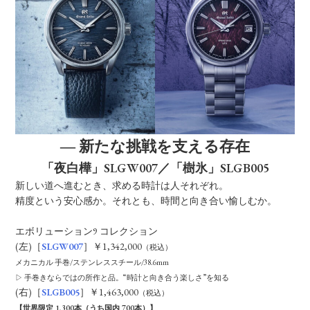
― 新たな挑戦を支える存在
「夜白樺」SLGW007／「樹氷」SLGB005
新しい道へ進むとき、求める時計は人それぞれ。
精度という安心感か。それとも、時間と向き合い愉しむか。
エボリューション9 コレクション
(左)［
SLGW007
］￥1,342,000
（税込）
メカニカル 手巻/ステンレススチール/38.6mm
▷ 手巻きならではの所作と品。“時計と向き合う楽しさ”を知る
(右)［
SLGB005
］￥1,463,000
（税込）
【世界限定 1,300本（うち国内 700本）】