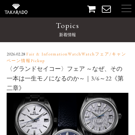
Topics
新着情報
2026.02.28
Fair & InformationWatchWatchフェア/キャン
ペーン情報Pickup
〈グランドセイコー〉フェア ～なぜ、その
一本は一生モノになるのか～｜3/6～22《第
二章》