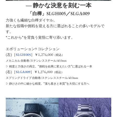
― 静かな決意を刻む一本
「白樺」SLGH005／SLGA009
力強くも繊細な白樺ダイヤル。
新たな役職や挑戦を迎える方に選ばれることの多いモデルで
す。
“これから”を背負う覚悟に寄り添います。
エボリューション9 コレクション
(左)［
SLGH005
］￥1,276,000
（税込）
メカニカル 自動巻/ステンレススチール/40.0mm
▷ 精度と力強さの両立。“挑戦を結果に変えたい方”に選ばれる一本
(右)［
SLGA009
］￥1,276,000
（税込）
スプリングドライブ 自動巻/ステンレススチール/40.0mm
▷ 静けさの中に確かな精度。“落ち着きと本質”を大切にする方へ