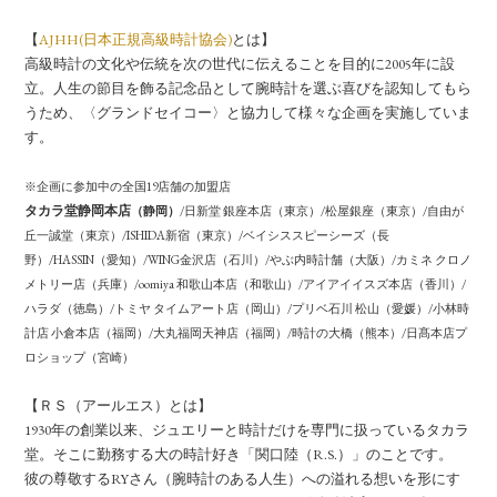
【
AJHH(日本正規高級時計協会)
とは】
高級時計の文化や伝統を次の世代に伝えることを目的に2005年に設
立。人生の節目を飾る記念品として腕時計を選ぶ喜びを認知してもら
うため、〈グランドセイコー〉と協力して様々な企画を実施していま
す。
※企画に参加中の全国19店舗の加盟店
タカラ堂静岡本店
（静岡）
/日新堂 銀座本店（東京）/松屋銀座（東京）/自由が
丘一誠堂（東京）/ISHIDA新宿（東京）/ベイシススピーシーズ（長
野）/HASSIN（愛知）/WING金沢店（石川）/やぶ内時計舗（大阪）/カミネ クロノ
メトリー店（兵庫）/oomiya 和歌山本店（和歌山）/アイアイイスズ本店（香川）/
ハラダ（徳島）/トミヤ タイムアート店（岡山）/プリベ石川 松山（愛媛）/小林時
計店 小倉本店（福岡）/大丸福岡天神店（福岡）/時計の大橋（熊本）/日髙本店プ
ロショップ（宮崎）
【ＲＳ（アールエス）とは】
1930年の創業以来、ジュエリーと時計だけを専門に扱っているタカラ
堂。そこに勤務する大の時計好き「関口陸（R.S.）」のことです。
彼の尊敬するRYさん（腕時計のある人生）への溢れる想いを形にす