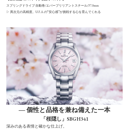
スプリングドライブ 自動巻/エバーブリリアントスチール/37.0mm
▷ 異次元の高精度。U.F.A.の“安心感”が挑戦する心を育んでくれる
― 個性と品格を兼ね備えた一本
「桜隠し」SBGH341
深みのある表情と確かな仕上げ。