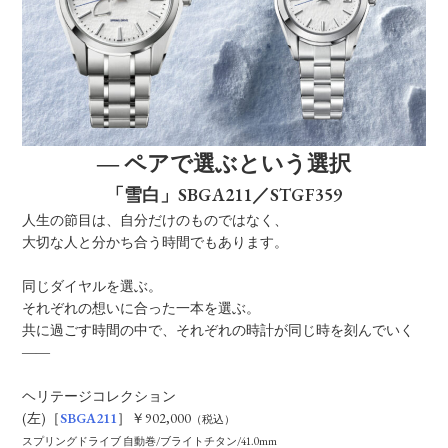
― ペアで選ぶという選択
「雪白」SBGA211／STGF359
人生の節目は、自分だけのものではなく、
大切な人と分かち合う時間でもあります。
同じダイヤルを選ぶ。
それぞれの想いに合った一本を選ぶ。
共に過ごす時間の中で、それぞれの時計が同じ時を刻んでいく
――
ヘリテージコレクション
(左)［
SBGA211
］￥902,000
（税込）
スプリングドライブ 自動巻/ブライトチタン/41.0mm