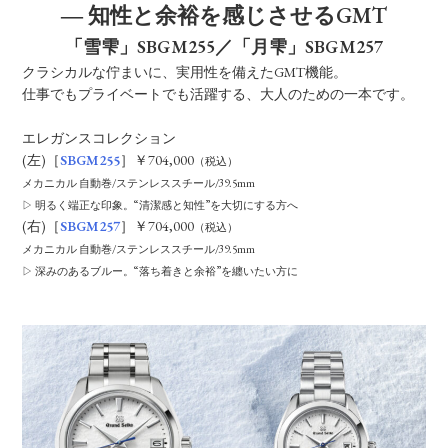
― 知性と余裕を感じさせるGMT
「雪雫」SBGM255／「月雫」SBGM257
クラシカルな佇まいに、実用性を備えたGMT機能。
仕事でもプライベートでも活躍する、大人のための一本です。
エレガンスコレクション
(左)［
SBGM255
］￥704,000
（税込）
メカニカル 自動巻/ステンレススチール/39.5mm
▷ 明るく端正な印象。“清潔感と知性”を大切にする方へ
(右)［
SBGM257
］￥704,000
（税込）
メカニカル 自動巻/ステンレススチール/39.5mm
▷ 深みのあるブルー。“落ち着きと余裕”を纏いたい方に