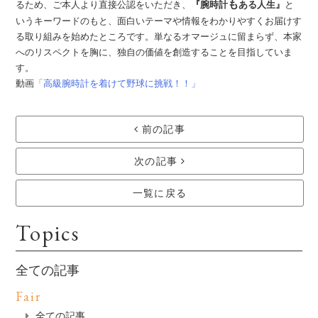
も
るため、ご本人より直接公認をいただき、
『腕時計
ある人生』
と
いうキーワードのもと、面白いテーマや情報をわかりやすくお届けす
る取り組みを始めたところです。単なるオマージュに留まらず、本家
へのリスペクトを胸に、独自の価値を創造することを目指していま
す。
動画
「高級腕時計を着けて野球に挑戦！！」
前の記事
次の記事
一覧に戻る
Topics
全ての記事
Fair
全ての記事