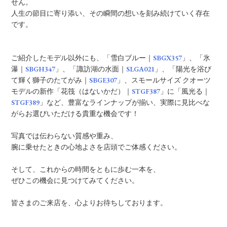
せん。
人生の節目に寄り添い、その瞬間の想いを刻み続けていく存在
です。
ご紹介したモデル以外にも、「雪白ブルー｜
SBGX357
」、「氷
瀑｜
SBGH347
」、「諏訪湖の水面｜
SLGA021
」、「陽光を浴び
て輝く獅子のたてがみ｜
SBGE307
」、スモールサイズ クオーツ
モデルの新作「花筏（はないかだ）｜
STGF387
」に「風光る｜
STGF389
」など、豊富なラインナップが揃い、実際に見比べな
がらお選びいただける貴重な機会です！
写真では伝わらない質感や重み、
腕に乗せたときの心地よさを店頭でご体感ください。
そして、これからの時間をともに歩む一本を、
ぜひこの機会に見つけてみてください。
皆さまのご来店を、心よりお待ちしております。