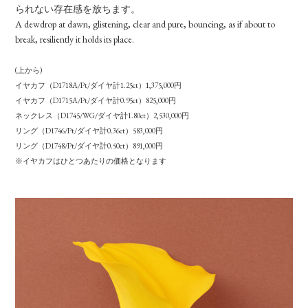
られない存在感を放ちます。
A dewdrop at dawn, glistening, clear and pure, bouncing, as if about to
break, resiliently it holds its place.
(上から)
イヤカフ（D1718A/Pt/ダイヤ計1.25ct）1,375,000円
イヤカフ（D1715A/Pt/ダイヤ計0.95ct）825,000円
ネックレス（D1745/WG/ダイヤ計1.80ct）2,530,000円
リング（D1746/Pt/ダイヤ計0.36ct）583,000円
リング（D1748/Pt/ダイヤ計0.50ct）891,000円
※イヤカフはひとつあたりの価格となります