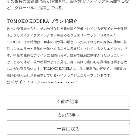
その独特の世界観は高く評価され、国内外でブティックを展開するな
ど、グローバルに活躍している。
TOMOKO KODERA ブランド紹介
数々の受賞歴をもち、その独特な世界観が高く評価されているデザイナー小寺智
子がクリエイティブディレクターを務めるジュエリーブランドTOMOKO
KODERA。その特徴は、10本の指や耳の形といった人それぞれの身体の曲線に着
目しジュエリーと身体が一体化するように考え尽くされているクリエイションで
す。斬新で独特なデザインにも関わらず、緻密で繊細に制作されたジュエリー
は、まるで体が一枚の絵画のように見え、身に着ける度に心を高揚させ輝きを放
ちながら寄り添います。TOMOKO KODERAは、常に革新的なデザインで最高の
着け心地と美しさを追求しているハイクラスジュエリーブランドです。
公式サイト：
http://www.tomoko-kodera.com/
前の記事
次の記事
一覧に戻る