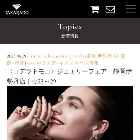
Topics
新着情報
2025.04.19
Fair & InformationJewelry静岡伊勢丹 6F 宝
飾･時計Jewelryフェア/キャンペーン情報
〈コデラトモコ〉ジュエリーフェア｜静岡伊
勢丹店｜4/23～29