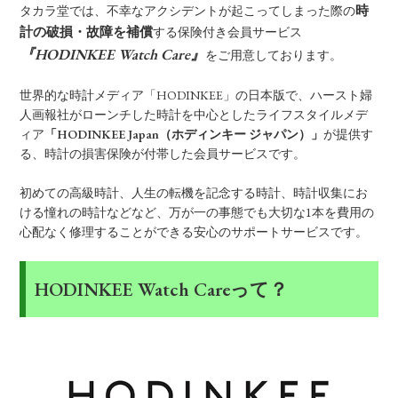
時
タカラ堂では、不幸なアクシデントが起こってしまった際の
計の破損・故障を補償
する保険付き会員サービス
『HODINKEE Watch Care』
をご用意しております。
世界的な時計メディア「HODINKEE」の日本版で、ハースト婦
人画報社がローンチした時計を中心としたライフスタイルメデ
ィア
「HODINKEE Japan（ホディンキー ジャパン）」
が提供す
る、時計の損害保険が付帯した会員サービスです。
初めての高級時計、人生の転機を記念する時計、時計収集にお
ける憧れの時計などなど、万が一の事態でも大切な1本を費用の
心配なく修理することができる安心のサポートサービスです。
HODINKEE Watch Careって？