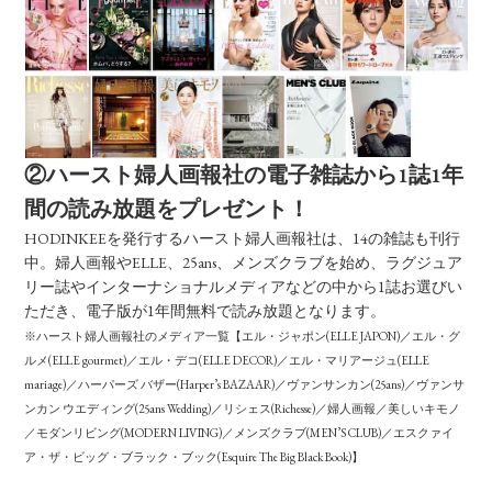
②ハースト婦人画報社の電子雑誌から1誌1年
間の読み放題をプレゼント！
HODINKEEを発行するハースト婦人画報社は、14の雑誌も刊行
中。婦人画報やELLE、25ans、メンズクラブを始め、ラグジュア
リー誌やインターナショナルメディアなどの中から1誌お選びい
ただき、電子版が1年間無料で読み放題となります。
※ハースト婦人画報社のメディア一覧【エル・ジャポン(ELLE JAPON)／エル・グ
ルメ(ELLE gourmet)／エル・デコ(ELLE DECOR)／エル・マリアージュ(ELLE
mariage)／ハーパーズ バザー(Harper’s BAZAAR)／ヴァンサンカン(25ans)／ヴァンサ
ンカン ウエディング(25ans Wedding)／リシェス(Richesse)／婦人画報／美しいキモノ
／モダンリビング(MODERN LIVING)／メンズクラブ(MEN’S CLUB)／エスクァイ
ア・ザ・ビッグ・ブラック・ブック(Esquire The Big Black Book)】