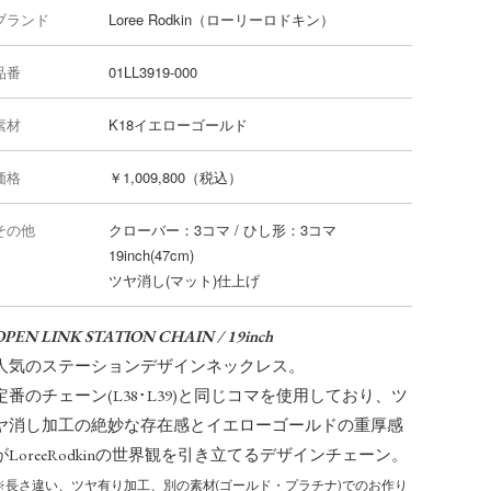
ブランド
Loree Rodkin（ローリーロドキン）
品番
01LL3919-000
素材
K18イエローゴールド
価格
￥1,009,800（税込）
その他
クローバー：3コマ / ひし形：3コマ
19inch(47cm)
ツヤ消し(マット)仕上げ
OPEN LINK STATION CHAIN / 19inch
人気のステーションデザインネックレス。
定番のチェーン(L38･L39)と同じコマを使用しており、ツ
ヤ消し加工の絶妙な存在感とイエローゴールドの重厚感
がLoreeRodkinの世界観を引き立てるデザインチェーン。
※長さ違い、ツヤ有り加工、別の素材(ゴールド・プラチナ)でのお作り