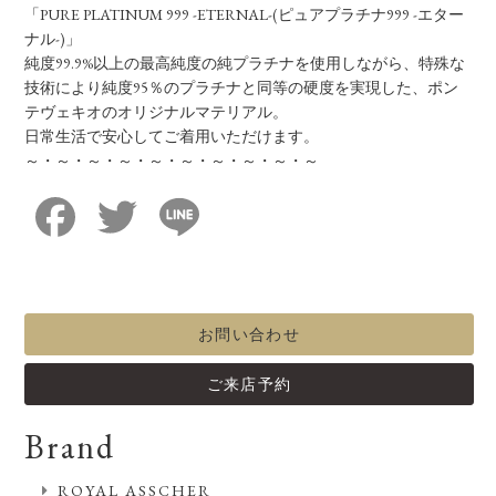
「PURE PLATINUM 999 -ETERNAL-(ピュアプラチナ999 -エター
ナル-)」
純度99.9%以上の最高純度の純プラチナを使用しながら、特殊な
技術により純度95％のプラチナと同等の硬度を実現した、ポン
テヴェキオのオリジナルマテリアル。
日常生活で安心してご着用いただけます。
～・～・～・～・～・～・～・～・～・～
Facebook
Twitter
Line
お問い合わせ
ご来店予約
Brand
ROYAL ASSCHER