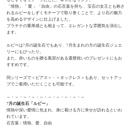
「情熱」「 愛 」「自由」の石言葉を持ち 、宝石の女王とも称さ
れるルビーをしずくモチーフで取り巻くことで、より石の魅力
を高めるデザインに仕上げました。
プラチナの重厚感とも相まって、エレガントな雰囲気を演出し
ます。
ルビーは7月の誕生石でもあり、7月生まれの方の誕生石ジュエ
リーにもぴったり。
また、赤いものを贈る風習がある還暦祝いのプレゼントにもお
すすめです。
同シリーズで＜ピアス＞・＜ネックレス＞もあり、セットアッ
プでご着用いただくことも可能です。
～・～・～・～・～・～・～・～・～・～
7月の誕生石「ルビー」
情熱や深い愛情に包まれ、身に着ける方に幸せが訪れるといわ
れています。
石言葉：情熱、愛、自由