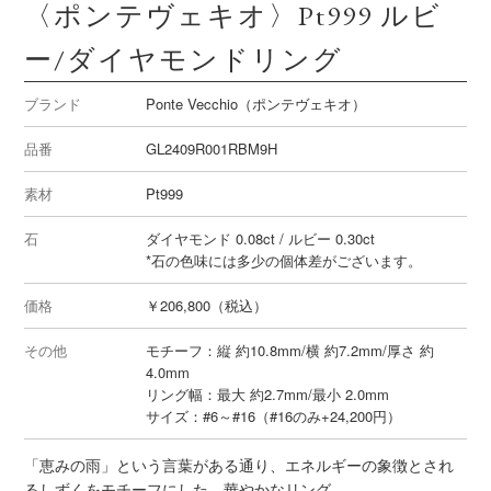
〈ポンテヴェキオ〉Pt999 ルビ
ー/ダイヤモンドリング
ブランド
Ponte Vecchio（ポンテヴェキオ）
品番
GL2409R001RBM9H
素材
Pt999
石
ダイヤモンド 0.08ct / ルビー 0.30ct
*石の色味には多少の個体差がございます。
価格
￥206,800（税込）
その他
モチーフ：縦 約10.8mm/横 約7.2mm/厚さ 約
4.0mm
リング幅：最大 約2.7mm/最小 2.0mm
サイズ：#6～#16（#16のみ+24,200円）
「恵みの雨」という言葉がある通り、エネルギーの象徴とされ
るしずくをモチーフにした、華やかなリング。