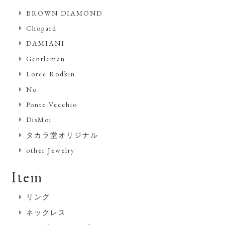
BROWN DIAMOND
Chopard
DAMIANI
Gentleman
Loree Rodkin
No.
Ponte Vecchio
DisMoi
タカラ堂オリジナル
other Jewelry
Item
リング
ネックレス