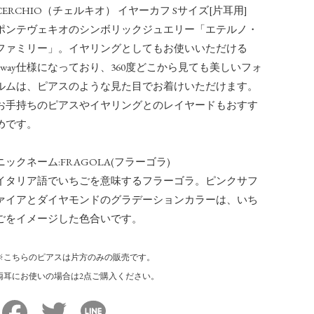
CERCHIO（チェルキオ） イヤーカフ Sサイズ[片耳用]
ポンテヴェキオのシンボリックジュエリー「エテルノ・
ファミリー」。イヤリングとしてもお使いいただける
2way仕様になっており、360度どこから見ても美しいフォ
ルムは、ピアスのような見た目でお着けいただけます。
お手持ちのピアスやイヤリングとのレイヤードもおすす
めです。
ニックネーム:FRAGOLA(フラーゴラ)
イタリア語でいちごを意味するフラーゴラ。ピンクサフ
ァイアとダイヤモンドのグラデーションカラーは、いち
ごをイメージした色合いです。
※こちらのピアスは片方のみの販売です。
両耳にお使いの場合は2点ご購入ください。
Facebook
Twitter
Line