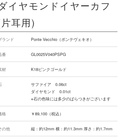
ダイヤモンドイヤーカフ
(片耳用)
ブランド
Ponte Vecchio（ポンテヴェキオ）
品番
GL0025V040PSPG
素材
K18ピンクゴールド
石
サファイア 0.06ct
ダイヤモンド 0.01ct
※石の色味には多少のばらつきがございます
価格
￥89,100（税込）
その他
縦：約12mm 横：約11.3mm 厚さ：約1.7mm