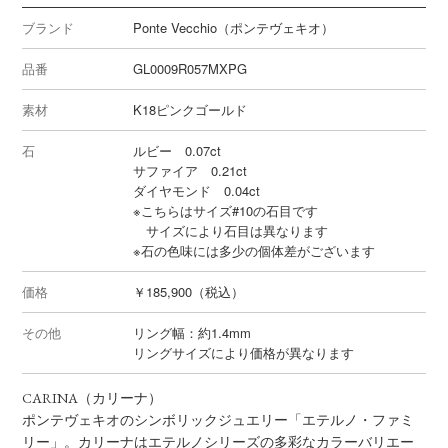
ブランド
Ponte Vecchio（ポンテヴェキオ）
品番
GL0009R057MXPG
素材
K18ピンクゴールド
石
ルビー 0.07ct
サファイア 0.21ct
ダイヤモンド 0.04ct
※こちらはサイズ#10の石目です
サイズにより石目は異なります
※石の色味には多少の個体差がございます
価格
￥185,900（税込）
その他
リング幅：約1.4mm
リングサイズにより価格が異なります
CARINA（カリーナ）
ポンテヴェキオのシンボリックジュエリー「エテルノ・ファミ
リー」。カリーナはエテルノシリーズの多彩なカラーバリエー