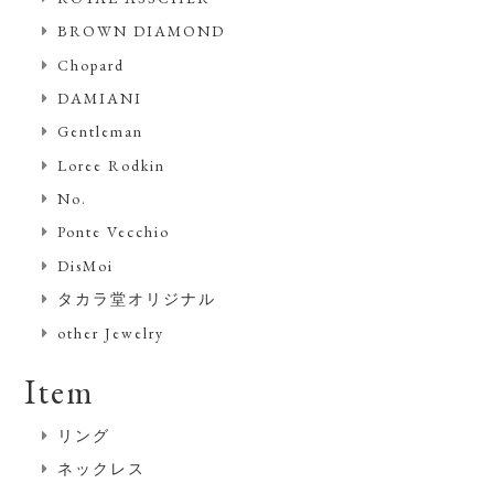
BROWN DIAMOND
Chopard
DAMIANI
Gentleman
Loree Rodkin
No.
Ponte Vecchio
DisMoi
タカラ堂オリジナル
other Jewelry
Item
リング
ネックレス