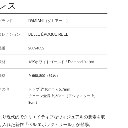
レス
ブランド
DAMIANI（ダミアーニ）
コレクション
BELLE ÉPOQUE REEL
品番
20094032
素材
18Kホワイトゴールド / Diamond 0.19ct
価格
￥668,800（税込）
その他
トップ 約10mm x 5.7mm
チェーン全長 約50cm（アジャスター 約
8cm）
より現代的でクリエイティブなヴィジュアルの要素を取
り入れた新作「ベル エポック・リール」が登場。