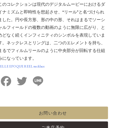
このコレクションは現代のデジタルムービーにおけるダ
イナミズムと即時性を想起させ、“リール”と名づけられ
ました。円や長方形、形の中の形、それはまるでソーシ
ャルフィールドの複数の動画のように無限に広がり、と
めどなく続くインフィニティのシンボルを表現していま
す。ネックレスとリングは、二つのエレメントを持ち、
まるでフィルムリールのように中央部分が回転する仕組
みになっています。
ELLE EPOQUE REEL necklace
Facebook
Twitter
Line
お問い合わせ
ご来店予約