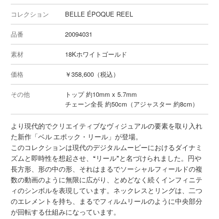
コレクション
BELLE ÉPOQUE REEL
品番
20094031
素材
18Kホワイトゴールド
価格
￥358,600（税込）
その他
トップ 約10mm x 5.7mm
チェーン全長 約50cm（アジャスター 約8cm）
より現代的でクリエイティブなヴィジュアルの要素を取り入れ
た新作「ベル エポック・リール」が登場。
このコレクションは現代のデジタルムービーにおけるダイナミ
ズムと即時性を想起させ、“リール”と名づけられました。円や
長方形、形の中の形、それはまるでソーシャルフィールドの複
数の動画のように無限に広がり、とめどなく続くインフィニテ
ィのシンボルを表現しています。ネックレスとリングは、二つ
のエレメントを持ち、まるでフィルムリールのように中央部分
が回転する仕組みになっています。