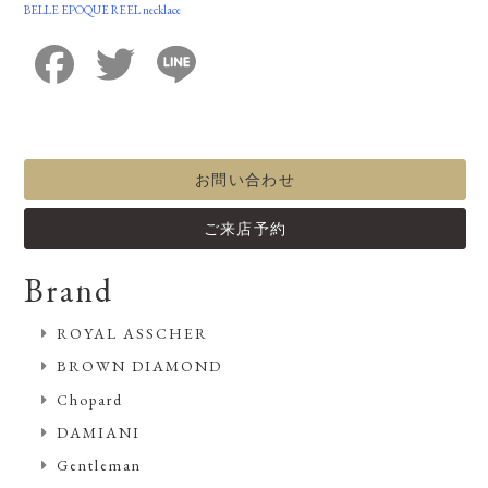
BELLE EPOQUE REEL necklace
Facebook
Twitter
Line
お問い合わせ
ご来店予約
Brand
ROYAL ASSCHER
BROWN DIAMOND
Chopard
DAMIANI
Gentleman